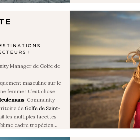
ITE
ESTINATIONS
ECTEURS !
nity Manager de Golfe de
iquement masculine sur le
une femme ! C’est chose
Meulemans
, Community
ritoire de
Golfe de Saint-
il les multiples facettes
sublime cadre tropézien…