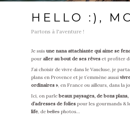
HELLO :), MO
Partons à l'aventure !
Je suis
une nana attachiante qui aime se fend
pour
aller au bout de ses rêves
et profiter d
J’ai choisir de vivre dans le Vaucluse, je par
plans en Provence et je t’emmène aussi
vivr
ordinaires »
, en France ou ailleurs, dans la 
Ici, on parle
beaux paysages, de bons plans
d’adresses de folies
pour les gourmands & le
life
, de
belles
photos…