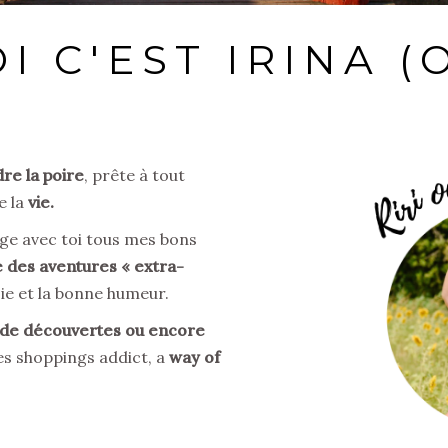
I C'EST IRINA (
re la poire
, prête à tout
e la
vie.
tage avec toi tous mes bons
e des aventures «
extra-
joie et la bonne humeur.
, de découvertes ou encore
s shoppings addict, a
way of