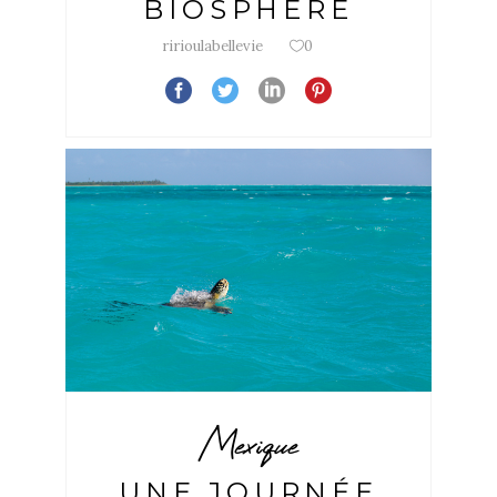
BIOSPHÈRE
ririoulabellevie
0
Mexique
UNE JOURNÉE