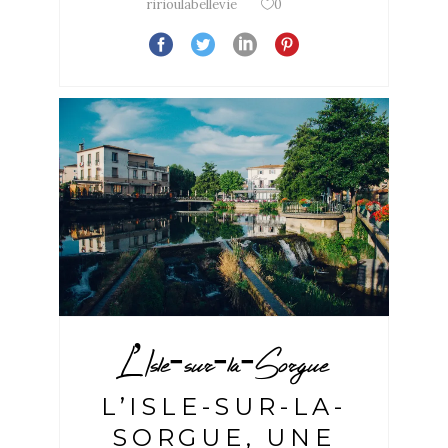
ririoulabellevie
0
L’Isle-sur-la-Sorgue
L’ISLE-SUR-LA-
SORGUE, UNE