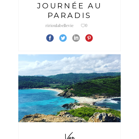
JOURNÉE AU
PARADIS
ririoulabellevie
0
Var