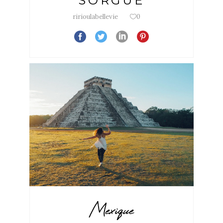
SORGUE
ririoulabellevie
0
Mexique