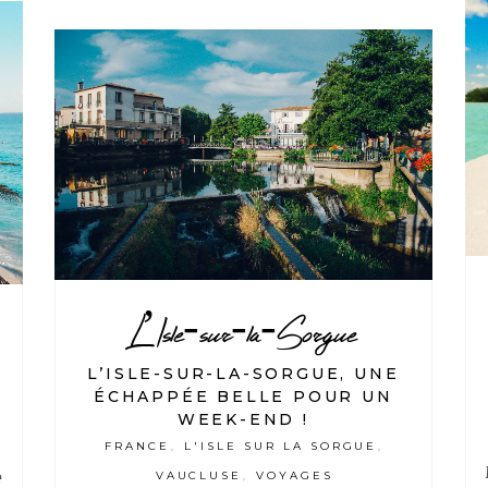
L’Isle-sur-la-Sorgue
L’ISLE-SUR-LA-SORGUE, UNE
ÉCHAPPÉE BELLE POUR UN
WEEK-END !
FRANCE
L'ISLE SUR LA SORGUE
,
,
VAUCLUSE
VOYAGES
e
,