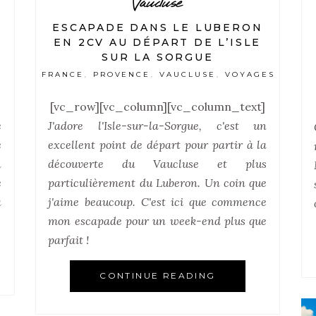
Vaucluse
ESCAPADE DANS LE LUBERON
EN 2CV AU DÉPART DE L’ISLE
A
SUR LA SORGUE
FRANCE
PROVENCE
VAUCLUSE
VOYAGES
,
,
,
[vc_row][vc_column][vc_column_text]
J'adore l'Isle-sur-la-Sorgue, c'est un
e
excellent point de départ pour partir à la
e
découverte du Vaucluse et plus
n
particulièrement du Luberon. Un coin que
e
j'aime beaucoup. C'est ici que commence
à
mon escapade pour un week-end plus que
parfait !
CONTINUE READING