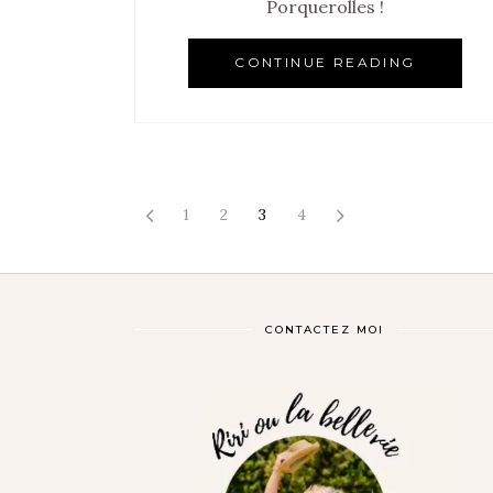
Porquerolles !
CONTINUE READING
1
2
3
4
CONTACTEZ MOI