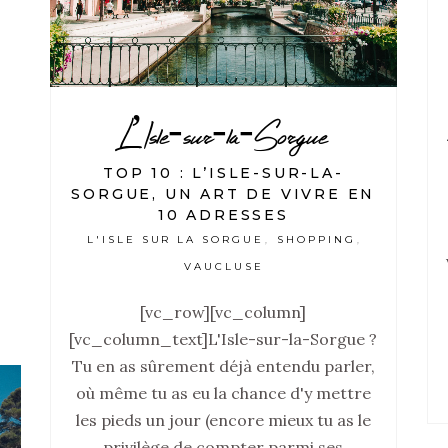
,
L’Isle-sur-la-Sorgue
TOP 10 : L’ISLE-SUR-LA-
SORGUE, UN ART DE VIVRE EN
10 ADRESSES
L'ISLE SUR LA SORGUE
SHOPPING
,
,
VAUCLUSE
[vc_row][vc_column]
[vc_column_text]
L'Isle-sur-la-Sorgue ?
Tu en as sûrement déjà entendu parler,
où même tu as eu la chance d'y mettre
les pieds un jour (encore mieux tu as le
privilège de compter parmi ses