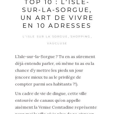
TOP 10 : L’ISLE-
SUR-LA-SORGUE,
UN ART DE VIVRE
EN 10 ADRESSES
,
,
L'ISLE SUR LA SORGUE
SHOPPING
VAUCLUSE
L’Isle-sur-la-Sorgue ? Tu en as sûrement
déjà entendu parler, où même tu as eu la
chance d’y mettre les pieds un jour
(encore mieux tu as le privilège de
compter parmi ses habitants ?!).
Un cadre de vie de dingue, cette ville
entourée de canaux qu’on appelle
aisément la Venise Comtadine représente
pour moi la ville où je rêve de re-vivre un