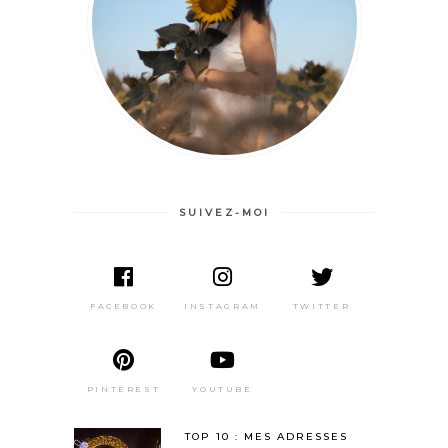
SUIVEZ-MOI
DERNIE
ARTICL
FACEBOOK
INSTAGRAM
TWITTER
PINTEREST
YOUTUBE
TOP 10 : MES ADRESSES